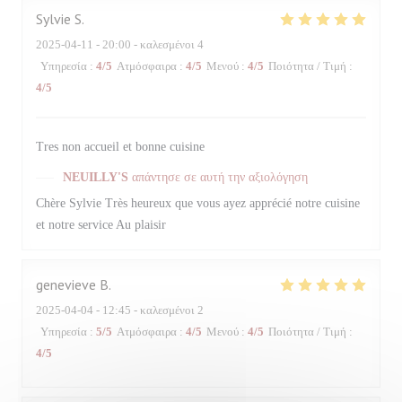
Sylvie
S
2025-04-11
- 20:00 - καλεσμένοι 4
Υπηρεσία
:
4
/5
Ατμόσφαιρα
:
4
/5
Μενού
:
4
/5
Ποιότητα / Τιμή
:
4
/5
Tres non accueil et bonne cuisine
NEUILLY'S
απάντησε σε αυτή την αξιολόγηση
Chère Sylvie Très heureux que vous ayez apprécié notre cuisine
et notre service Au plaisir
genevieve
B
2025-04-04
- 12:45 - καλεσμένοι 2
Υπηρεσία
:
5
/5
Ατμόσφαιρα
:
4
/5
Μενού
:
4
/5
Ποιότητα / Τιμή
:
4
/5