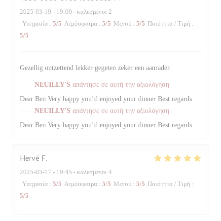
2025-03-19
- 19:00 - καλεσμένοι 2
Υπηρεσία
:
5
/5
Ατμόσφαιρα
:
5
/5
Μενού
:
5
/5
Ποιότητα / Τιμή
:
5
/5
Gezellig ontzettend lekker gegeten zeker een aanrader.
NEUILLY'S
απάντησε σε αυτή την αξιολόγηση
Dear Ben Very happy you’d enjoyed your dinner Best regards
NEUILLY'S
απάντησε σε αυτή την αξιολόγηση
Dear Ben Very happy you’d enjoyed your dinner Best regards
Hervé
F
2025-03-17
- 19:45 - καλεσμένοι 4
Υπηρεσία
:
5
/5
Ατμόσφαιρα
:
5
/5
Μενού
:
5
/5
Ποιότητα / Τιμή
:
5
/5