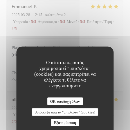
Emmanuel
P
2025-03-28
- 12:15 - καλεσμένοι 2
Υπηρεσία
:
5
/5
Ατμόσφαιρα
:
5
/5
Μενού
:
5
/5
Ποιότητα / Τιμή
:
4
/5
Plats goûteux, de saison. Belles compositions de légumes
(choux) accompagnant le saumon
Ο ιστότοπος αυτός
NEUILLY'S
απάντησε σε αυτή την αξιολόγηση
χρησιμοποιεί "μπισκότα"
Cher Emmanuel Ravi que vous ayez apprécié nos plats et les
(cookies) και σας επιτρέπει να
ελέγξετε τι θέλετε να
choix de légumes proposés Au plaisir
ενεργοποιήσετε
albane
S
OK, αποδοχή όλων
2025-03-27
- 12:45 - καλεσμένοι 2
Απόρριψε όλα τα "μπισκότα" (cookies)
Υπηρεσία
:
5
/5
Ατμόσφαιρα
:
5
/5
Μενού
:
5
/5
Ποιότητα / Τιμή
:
5
/5
Εξατομίκευση