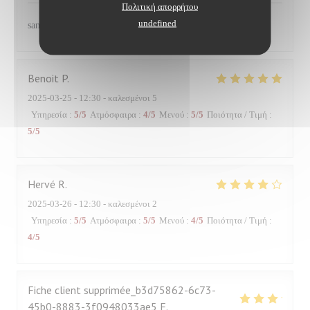
Πολιτική απορρήτου
undefined
sans aucun doute
Benoit
P
2025-03-25
- 12:30 - καλεσμένοι 5
Υπηρεσία
:
5
/5
Ατμόσφαιρα
:
4
/5
Μενού
:
5
/5
Ποιότητα / Τιμή
:
5
/5
Hervé
R
2025-03-26
- 12:30 - καλεσμένοι 2
Υπηρεσία
:
5
/5
Ατμόσφαιρα
:
5
/5
Μενού
:
4
/5
Ποιότητα / Τιμή
:
4
/5
Fiche client supprimée_b3d75862-6c73-
45b0-8883-3f0948033ae5
F