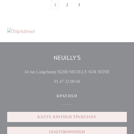
1
2
3
NEUILLY'S
((ανοίγει σε 
14 rue Longchamp 92200 NEUILLY SUR SEINE
01 47 22 00 04
ΚΡΆΤΗΣΗ
ΚΆΝΤΕ ΚΡΆΤΗΣΗ ΤΡΑΠΕΖΙΟΎ
ΙΔΙΩΤΙΚΟΠΟΊΗΣΗ