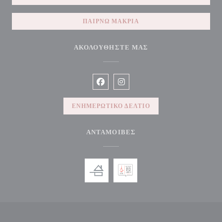
ΠΑΊΡΝΩ ΜΑΚΡΙΆ
ΑΚΟΛΟΥΘΉΣΤΕ ΜΑΣ
Facebook ((ανοίγει σε νέο παράθυρο))
Instagram ((ανοίγει σε νέο παρ
ΕΝΗΜΕΡΩΤΙΚΌ ΔΕΛΤΊΟ
ΑΝΤΑΜΟΙΒΈΣ