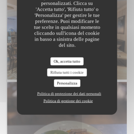
personalizzati. Clicca su
'Accetta tutto', 'Rifiuta tutto' o
'Personalizza' per gestire le tue
preferenze. Puoi modificare le
tue scelte in qualsiasi momento
cliccando sull'icona del cookie
in basso a sinistra delle pagine
del sito.
Ok, accetta tutto
IMG_8872.JPG
Rifiuta tutti i cookie
Personalizza
Politica di protezione dei dati personali
Politica di gestione dei cookie