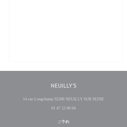
NEUILLY'S
((新しいウ
14 rue Longchamp 92200 NEUILLY SUR SEINE
01 47 22 00 04
ご予約