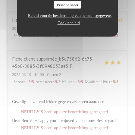
Personaliseer
Beleid voor de bescherming van persoonsgegevens
Hervé
R
Cookiebeleid
2025-03-26
- 12:30 - Gasten 2
Service
:
5
/5
Atmosfeer
:
5
/5
Keuken
:
4
/5
Kwaliteit / Prijs
:
4
/5
Fiche client supprimée_b3d75862-6c73-
45b0-8883-3f0948033ae5
F
2025-03-19
- 19:00 - Gasten 2
Service
:
5
/5
Atmosfeer
:
5
/5
Keuken
:
5
/5
Kwaliteit / Prijs
:
5
/5
Gezellig ontzettend lekker gegeten zeker een aanrader.
NEUILLY'S
heeft op deze beoordeling gereageerd
Dear Ben Very happy you’d enjoyed your dinner Best regards
NEUILLY'S
heeft op deze beoordeling gereageerd