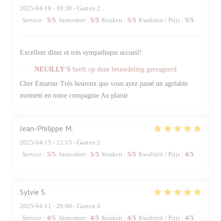
2025-04-18
- 19:30 - Gasten 2
Service
:
5
/5
Atmosfeer
:
5
/5
Keuken
:
5
/5
Kwaliteit / Prijs
:
5
/5
Excellent dîner et très sympathique accueil!
NEUILLY'S
heeft op deze beoordeling gereageerd
Cher Emartur Très heureux que vous ayez passé un agréable
moment en notre compagnie Au plaisir
Jean-Philippe
M
2025-04-15
- 12:15 - Gasten 2
Service
:
5
/5
Atmosfeer
:
5
/5
Keuken
:
5
/5
Kwaliteit / Prijs
:
4
/5
Sylvie
S
2025-04-11
- 20:00 - Gasten 4
Service
:
4
/5
Atmosfeer
:
4
/5
Keuken
:
4
/5
Kwaliteit / Prijs
:
4
/5