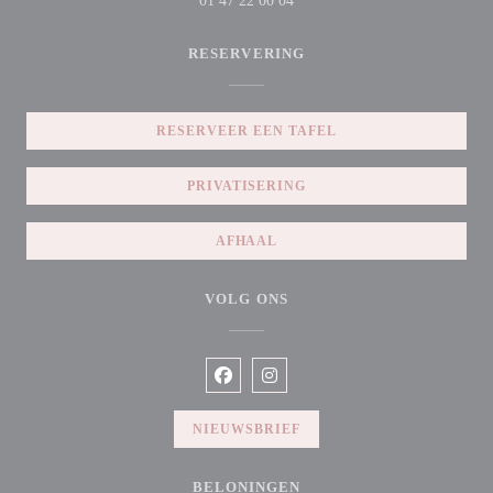
01 47 22 00 04
RESERVERING
RESERVEER EEN TAFEL
PRIVATISERING
AFHAAL
VOLG ONS
Facebook ((opent in een nieuw venster
Instagram ((opent in een nieuw v
NIEUWSBRIEF
BELONINGEN