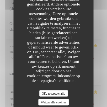
Plats goûteux, de saison. Belles compositions de légumes
geïnstalleerd. Andere optionele
cookies vereisen uw
(choux) accompagnant le saumon
toestemming. Deze optionele
NEUILLY'S
heeft op deze beoordeling gereageerd
cookies worden gebruikt om
uw navigatie te analyseren, het
Cher Emmanuel Ravi que vous ayez apprécié nos plats et les
sitepubliek te meten, functies te
choix de légumes proposés Au plaisir
bieden (bijv. gerelateerd aan
sociale netwerken) of
gepersonaliseerde advertenties
albane
S
of inhoud weer te geven. Klik
op 'OK, accepteer alle', 'Weiger
2025-03-27
- 12:45 - Gasten 2
alle' of 'Personaliseer' om uw
Service
:
5
/5
Atmosfeer
:
5
/5
Keuken
:
5
/5
Kwaliteit / Prijs
:
5
/5
voorkeuren te beheren. U kunt
uw keuzes op elk moment
wijzigen door op het
sans aucun doute
cookiepictogram linksonder op
de sitepagina's te klikken.
Benoit
P
OK, accepteer alle
2025-03-25
- 12:30 - Gasten 5
Weiger alle cookies
Service
:
5
/5
Atmosfeer
:
4
/5
Keuken
:
5
/5
Kwaliteit / Prijs
:
5
/5