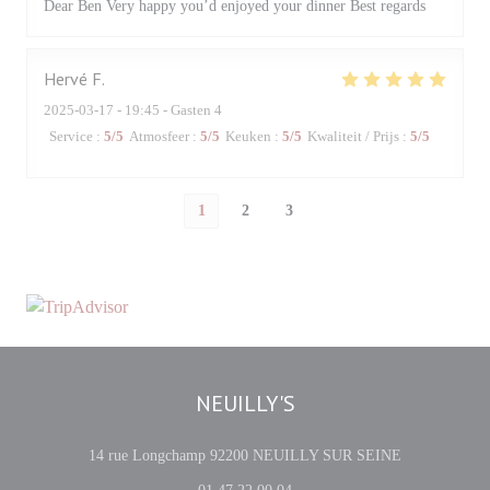
Dear Ben Very happy you’d enjoyed your dinner Best regards
Hervé
F
2025-03-17
- 19:45 - Gasten 4
Service
:
5
/5
Atmosfeer
:
5
/5
Keuken
:
5
/5
Kwaliteit / Prijs
:
5
/5
1
2
3
NEUILLY'S
((opent in een
14 rue Longchamp 92200 NEUILLY SUR SEINE