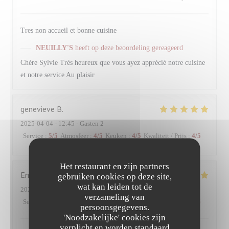
Tres non accueil et bonne cuisine
NEUILLY'S
heeft op deze beoordeling gereageerd
Chère Sylvie Très heureux que vous ayez apprécié notre cuisine
et notre service Au plaisir
genevieve
B
2025-04-04
- 12:45 - Gasten 2
Service
:
5
/5
Atmosfeer
:
4
/5
Keuken
:
4
/5
Kwaliteit / Prijs
:
4
/5
Het restaurant en zijn partners
Emmanuel
P
gebruiken cookies op deze site,
wat kan leiden tot de
2025-03-28
- 12:15 - Gasten 2
verzameling van
Service
:
5
/5
Atmosfeer
:
5
/5
Keuken
:
5
/5
Kwaliteit / Prijs
:
4
/5
persoonsgegevens.
'Noodzakelijke' cookies zijn
verplicht en worden standaard