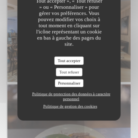
Tout accepter », « Tout refuser
» ou « Personnaliser » pour
gérer vos préférences. Vous
pouvez modifier vos choix à
tout moment en cliquant sur
l'icône représentant un cookie
en bas à gauche des pages du
site.
Tout accepter
Tout refuser
IMG_8872.JPG
Personnaliser
Politique de protection des données à caractère
personnel
Politique de gestion des cookies