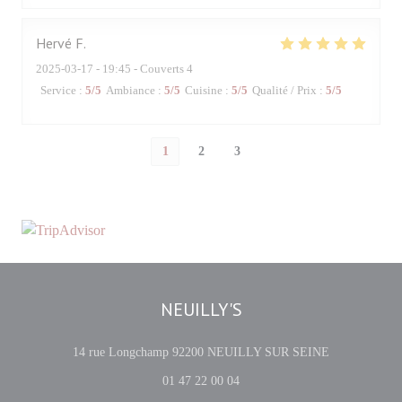
Hervé
F
2025-03-17
- 19:45 - Couverts 4
Service
:
5
/5
Ambiance
:
5
/5
Cuisine
:
5
/5
Qualité / Prix
:
5
/5
1
2
3
NEUILLY'S
((ouvre une no
14 rue Longchamp 92200 NEUILLY SUR SEINE
01 47 22 00 04