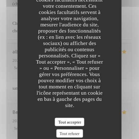
(choux) accompagnant le saumon
votre consentement. Ces
cookies facultatifs servent à
NEUILLY'S
a répondu à cet avis
analyser votre navigation,
Cher Emmanuel Ravi que vous ayez apprécié nos plats et les
mesurer l'audience du site,
proposer des fonctionnalités
choix de légumes proposés Au plaisir
(ex : en lien avec les réseaux
sociaux) ou afficher des
publicités ou contenus
albane
S
personnalisés. Cliquez sur «
2025-03-27
- 12:45 - Couverts 2
Tout accepter », « Tout refuser
» ou « Personnaliser » pour
Service
:
5
/5
Ambiance
:
5
/5
Cuisine
:
5
/5
Qualité / Prix
:
5
/5
gérer vos préférences. Vous
pouvez modifier vos choix à
tout moment en cliquant sur
sans aucun doute
l'icône représentant un cookie
en bas à gauche des pages du
site.
Benoit
P
2025-03-25
- 12:30 - Couverts 5
Tout accepter
Service
:
5
/5
Ambiance
:
4
/5
Cuisine
:
5
/5
Qualité / Prix
:
5
/5
Tout refuser