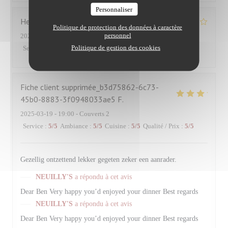
Personnaliser
Hervé
R
Politique de protection des données à caractère
personnel
2025-03-26
- 12:30 - Couverts 2
Politique de gestion des cookies
Service
:
5
/5
Ambiance
:
5
/5
Cuisine
:
4
/5
Qualité / Prix
:
4
/5
Fiche client supprimée_b3d75862-6c73-
45b0-8883-3f0948033ae5
F
2025-03-19
- 19:00 - Couverts 2
Service
:
5
/5
Ambiance
:
5
/5
Cuisine
:
5
/5
Qualité / Prix
:
5
/5
Gezellig ontzettend lekker gegeten zeker een aanrader.
NEUILLY'S
a répondu à cet avis
Dear Ben Very happy you’d enjoyed your dinner Best regards
NEUILLY'S
a répondu à cet avis
Dear Ben Very happy you’d enjoyed your dinner Best regards