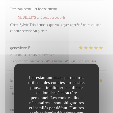
Tres non accueil et bonne cuisine
NEUILLY'S
a répondu à cet avis
Chère Sylvie Très heureux que vous ayez apprécié notre cuisine
et notre service Au plaisir
genevieve
B
2025-04-04
- 12:45 - Couverts 2
Service
:
5
/5
Ambiance
:
4
/5
Cuisine
:
4
/5
Qualité / Prix
:
4
/5
Le restaurant et ses partenaires
Emmanuel
P
utilisent des cookies sur ce site,
pouvant impliquer la collecte
2025-03-28
- 12:15 - Couverts 2
de données à caractère
Service
:
5
/5
Ambiance
:
5
/5
Cuisine
:
5
/5
Qualité / Prix
:
4
/5
personnel. Les cookies dits «
nécessaires » sont obligatoires
et installés par défaut. D'autres
Plats goûteux, de saison. Belles compositions de légumes
cookies facultatifs nécessitent