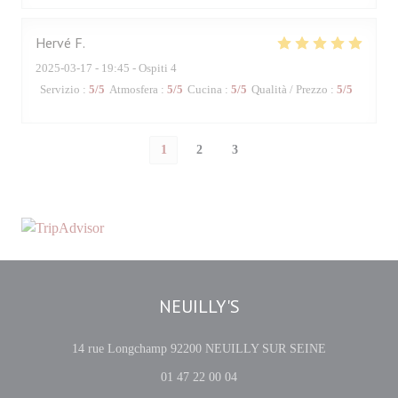
Hervé
F
2025-03-17
- 19:45 - Ospiti 4
Servizio
:
5
/5
Atmosfera
:
5
/5
Cucina
:
5
/5
Qualità / Prezzo
:
5
/5
1
2
3
NEUILLY'S
((apre una nuo
14 rue Longchamp 92200 NEUILLY SUR SEINE
01 47 22 00 04