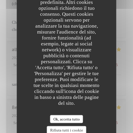
predefinita. Altri cookies
(choux) accompagnant le saumon
opzionali richiedono il tuo
consenso. Questi cookies
NEUILLY'S
ha risposto a questa recensione
opzionali servono per
Cher Emmanuel Ravi que vous ayez apprécié nos plats et les
analizzare la tua navigazione,
choix de légumes proposés Au plaisir
misurare l'audience del sito,
fornire funzionalità (ad
esempio, legate ai social
albane
S
network) o visualizzare
pubblicità o contenuti
2025-03-27
- 12:45 - Ospiti 2
personalizzati. Clicca su
Servizio
:
5
/5
Atmosfera
:
5
/5
Cucina
:
5
/5
Qualità / Prezzo
:
5
/5
'Accetta tutto', 'Rifiuta tutto' o
'Personalizza' per gestire le tue
preferenze. Puoi modificare le
sans aucun doute
tue scelte in qualsiasi momento
cliccando sull'icona del cookie
in basso a sinistra delle pagine
del sito.
Benoit
P
2025-03-25
- 12:30 - Ospiti 5
Ok, accetta tutto
Servizio
:
5
/5
Atmosfera
:
4
/5
Cucina
:
5
/5
Qualità / Prezzo
:
5
/5
Rifiuta tutti i cookie