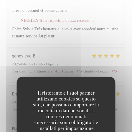
Tres non accueil et bonne cuisine
NEUILLY'S
ha risposto a questa recensione
Chère Sylvie Très heureux que vous ayez apprécié notre cuisine
et notre service Au plaisir
genevieve
B
2025-04-04
- 12:45 - Ospiti 2
Servizio
:
5
/5
Atmosfera
:
4
/5
Cucina
:
4
/5
Qualità / Prezzo
:
4
/5
Il ristorante e i suoi partner
Emmanuel
P
utilizzano cookies su questo
2025-03-28
- 12:15 - Ospiti 2
sito, che possono comportare la
Servizio
:
5
/5
Atmosfera
:
5
/5
Cucina
:
5
/5
Qualità / Prezzo
:
4
/5
raccolta di dati personali. I
cookies denominati
«necessari» sono obbligatori e
installati per impostazione
Plats goûteux, de saison. Belles compositions de légumes