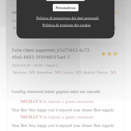
Personalizza
Hervé
R
Politica di protezione dei dati personali
2025-03-26
- 12:30 - Ospiti 2
Politica di gestione dei cookie
Servizio
:
5
/5
Atmosfera
:
5
/5
Cucina
:
4
/5
Qualità / Prezzo
:
4
/5
Fiche client supprimée_b3d75862-6c73-
45b0-8883-3f0948033ae5
F
2025-03-19
- 19:00 - Ospiti 2
Servizio
:
5
/5
Atmosfera
:
5
/5
Cucina
:
5
/5
Qualità / Prezzo
:
5
/5
Gezellig ontzettend lekker gegeten zeker een aanrader.
NEUILLY'S
ha risposto a questa recensione
Dear Ben Very happy you’d enjoyed your dinner Best regards
NEUILLY'S
ha risposto a questa recensione
Dear Ben Very happy you’d enjoyed your dinner Best regards