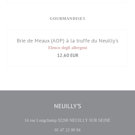
GOURMANDISES
Brie de Meaux (AOP) à la truffe du Neuilly's
Elenco degli allergeni
12,60 EUR
NEUILLY'S
((apre una nuo
14 rue Longchamp 92200 NEUILLY SUR SEINE
01 47 22 00 04