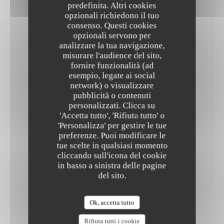
predefinita. Altri cookies
opzionali richiedono il tuo
Jambon ibérique Cebo Pata Negra 36 mois
consenso. Questi cookies
25g
opzionali servono per
9,00 EUR
analizzare la tua navigazione,
misurare l'audience del sito,
fornire funzionalità (ad
esempio, legate ai social
Jambon ibérique Cebo Pata Negra 36 mois
network) o visualizzare
50g
pubblicità o contenuti
personalizzati. Clicca su
19,00 EUR
'Accetta tutto', 'Rifiuta tutto' o
'Personalizza' per gestire le tue
preferenze. Puoi modificare le
Jambon ibérique Cebo Pata Negra 36 mois
tue scelte in qualsiasi momento
100g
cliccando sull'icona del cookie
in basso a sinistra delle pagine
36,00 EUR
del sito.
Ok, accetta tutto
ENTRÉES
Rifiuta tutti i cookie