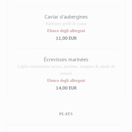
Caviar d'aubergines
Halloumi grillé & zaatar
Elenco degli allergeni
11,00 EUR
Écrevisses marinées
Légère mayonnaise savora, pommes, mangues & salade de
fenouil
Elenco degli allergeni
14,00 EUR
PLATS