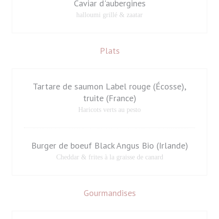
Caviar d'aubergines
halloumi grillé & zaatar
Plats
Tartare de saumon Label rouge (Écosse),
truite (France)
Haricots verts au pesto
Burger de boeuf Black Angus Bio (Irlande)
Cheddar & frites à la graisse de canard
Gourmandises