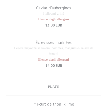
Caviar d'aubergines
Halloumi grillé
Elenco degli allergeni
13,00 EUR
Écrevisses marinées
Légère mayonnaise savora, pommes, mangues & salade de
fenouil
Elenco degli allergeni
14,00 EUR
PLATS
Mi-cuit de thon Ikijime