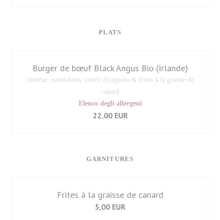
PLATS
Burger de bœuf Black Angus Bio (Irlande)
cheddar, cornichons, confit d'oignons & frites à la graisse de
canard
Elenco degli allergeni
22,00 EUR
GARNITURES
Frites à la graisse de canard
5,00 EUR