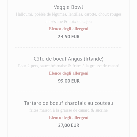
Veggie Bowl
Halloumi, poêlée de légumes, lentilles, carotte, choux rouges
au sésame & noix de cajou
Elenco degli allergeni
24,50 EUR
Côte de boeuf Angus (Irlande)
Pour 2 pers, sauce béarnaise & frites à la graisse de canard
Elenco degli allergeni
99,00 EUR
Tartare de boeuf charolais au couteau
frites maison à la graisse de canard & sucrine
Elenco degli allergeni
27,00 EUR