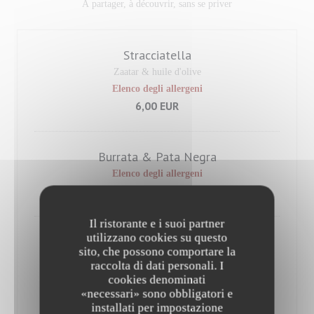
À partager, à découvrir, sans se priver
Stracciatella
Zaatar & huile d'olive
Elenco degli allergeni
6,00 EUR
Burrata & Pata Negra
Elenco degli allergeni
9,00 EUR
Il ristorante e i suoi partner
utilizzano cookies su questo
Aubergine Panko croustillante
sito, che possono comportare la
Mayonnaise épicée
raccolta di dati personali. I
Elenco degli allergeni
cookies denominati
7,50 EUR
«necessari» sono obbligatori e
installati per impostazione