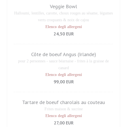
Veggie Bowl
Halloumi, lentilles, carotte, choux rouges au sésame, légumes
verts croquants & noix de cajou
Elenco degli allergeni
24,50 EUR
Côte de boeuf Angus (Irlande)
pour 2 personnes - sauce béarnaise - frites à la graisse de
canard
Elenco degli allergeni
99,00 EUR
Tartare de boeuf charolais au couteau
Frites maison & sucrine
Elenco degli allergeni
27,00 EUR